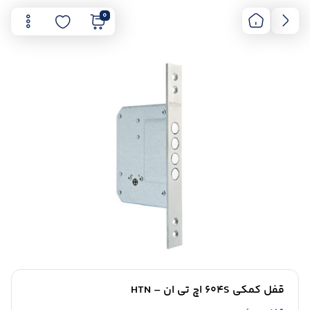
0
قفل کمکی 604S اچ تی ان – HTN