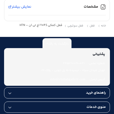
مشخصات
نمایش بیشتر
قفل کمکی 604S اچ تی ان – HTN
خانه
قفل
قفل سوئیچی
بازگشت به بالا
پشتیبانی
شماره تماس:
021-77521009
تهران میدان سپاه - نرسیده به پل چوبی - پلاک 86
آدرس ایمیل:
info@shahabgallery.com
راهنمای خرید
منوی خدمات