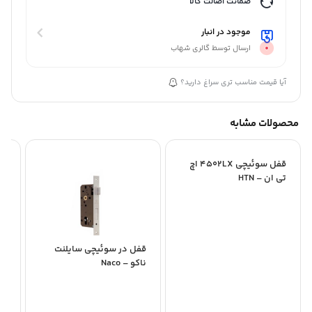
ضمانت اصالت کالا
موجود در انبار
ارسال توسط گالری شهاب
آیا قیمت مناسب تری سراغ دارید؟
محصولات مشابه
قفل سوئیچی 4502LX اچ
تی ان – HTN
قفل در سوئیچی سایلنت
ناکو – Naco
an