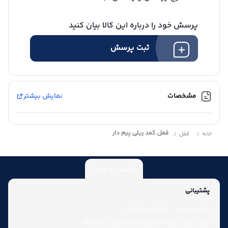
پرسش خود را درباره این کالا بیان کنید
ثبت پرسش
مشخصات
نمایش بیشتر
قفل کمد ریلی پیم دار
خانه
قفل
بازگشت به بالا
پشتیبانی
شماره تماس:
021-77521009
تهران میدان سپاه - نرسیده به پل چوبی - پلاک 86