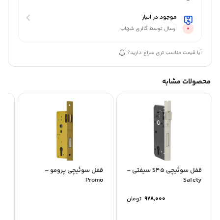
موجود در انبار
ارسال توسط گالری شهاب
آیا قیمت مناسب تری سراغ دارید؟
محصولات مشابه
قفل سوئیچی S45 سیفتی –
قفل سوئیچی پرومو –
قف
Safety
Promo
ناک
928,000
تومان