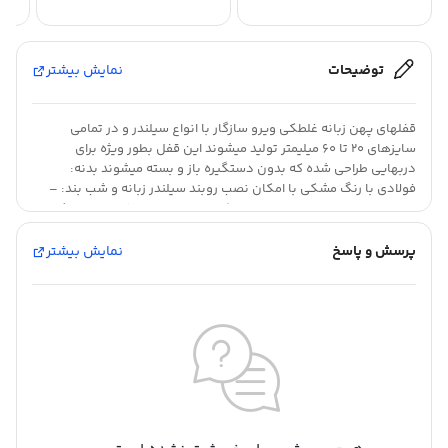
توضیحات
نمایش بیشتر
قفلهای پهن زبانه غلطکی ویرو سازگار با انواع سیلندر و در تمامی
سایزهای 20 تا 60 میلیمتر تولید میشوند این قفل بطور ویژه برای
دربهایی طراحی شده که بدون دستگیره باز و بسته میشوند بدنه:
فولادی با رنگ مشکی با امکان نصب روبند سیلندر زبانه و شب بند: –
تمام برنجی – با قابلیت تنظیم غلطک در فواصل 2 تا 12میلیمتر عملکرد:
– سایز 35 تا 60 میلیمتر، دو پله – سایز 20 تا 30 میلیمتر، – روبند
فولادی آبکاری شده ملزومات همراه: مقابلی، پیچهای نصب قفل پهن و
پرسش و پاسخ
نمایش بیشتر
سیلندر