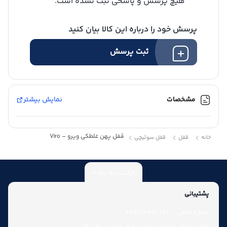
هیچ پرسش و پاسخی ثبت نشده است.
پرسش خود را درباره این کالا بیان کنید
ثبت پرسش
مشخصات
نمایش بیشتر
قفل پهن غلطکی ویرو – Viro
خانه
قفل
قفل سوئیچی
بازگشت به بالا
پشتیبانی
شماره تماس:
021-77521009
تهران میدان سپاه - نرسیده به پل چوبی - پلاک 86