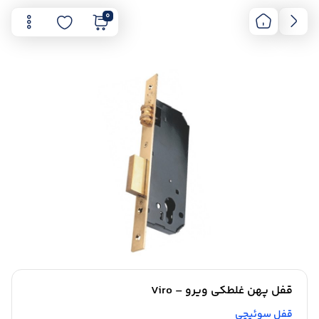
0
قفل پهن غلطکی ویرو – Viro
قفل سوئیچی