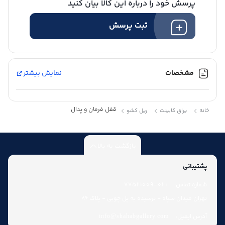
پرسش خود را درباره این کالا بیان کنید
ثبت پرسش
مشخصات
نمایش بیشتر
قفل فرمان و پدال
خانه
یراق کابینت
ریل کشو
بازگشت به بالا
پشتیبانی
شماره تماس:
021-77521009
تهران میدان سپاه - نرسیده به پل چوبی - پلاک 86
آدرس ایمیل:
info@shahabgallery.com