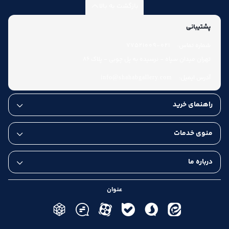
بازگشت به بالا
پشتیبانی
شماره تماس:
021-77521009
تهران میدان سپاه - نرسیده به پل چوبی - پلاک 86
آدرس ایمیل:
info@shahabgallery.com
راهنمای خرید
منوی خدمات
درباره ما
عنوان