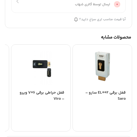
ارسال توسط گالری شهاب
آیا قیمت مناسب تری سراغ دارید؟
محصولات مشابه
قفل برقی EL002 سارو –
قفل حیاطی برقی V06 ویرو
قف
Saro
– Viro
ویر