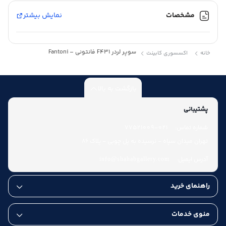
مشخصات
نمایش بیشتر
سوپر لردر F431 فانتونی – Fantoni
خانه
اکسسوری کابینت
بازگشت به بالا
پشتیبانی
شماره تماس:
021-77521009
تهران میدان سپاه - نرسیده به پل چوبی - پلاک 86
آدرس ایمیل:
info@shahabgallery.com
راهنمای خرید
منوی خدمات