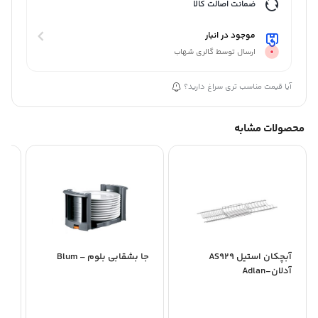
ضمانت اصالت کالا
موجود در انبار
ارسال توسط گالری شهاب
آیا قیمت مناسب تری سراغ دارید؟
محصولات مشابه
آبچکان استیل AS929
جا بشقابی بلوم – Blum
جا
آدلان-Adlan
in