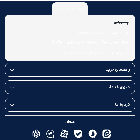
بازگشت به بالا
پشتیبانی
شماره تماس:
021-77521009
تهران میدان سپاه - نرسیده به پل چوبی - پلاک 86
آدرس ایمیل:
info@shahabgallery.com
راهنمای خرید
منوی خدمات
درباره ما
عنوان