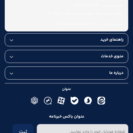
شماره تماس:
021-77521009
تهران میدان سپاه - نرسیده به پل چوبی - پلاک 86
آدرس ایمیل:
info@shahabgallery.com
راهنمای خرید
منوی خدمات
درباره ما
عنوان
عنوان باکس خبرنامه
ثبت