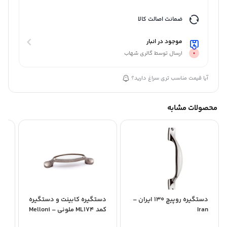
ضمانت اصالت کالا
موجود در انبار
ارسال توسط گالری شهاب
آیا قیمت مناسب تری سراغ دارید؟
محصولات مشابه
دستگیره روپیچ 130 ایران –
دستگیره کابینت و دستگیره
Iran
کمد ML174 ملونی – Melloni
FA
دوپیچ