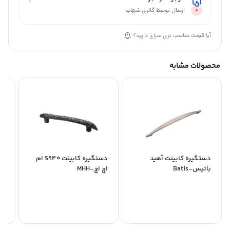
ارسال توسط گالری شهاب
آیا قیمت مناسب تری سراغ دارید؟
محصولات مشابه
دستگیره کابینت آهید
دستگیره کابینت S940 ام
دس
باتیس-Batis
اچ اچ-MHH
ce