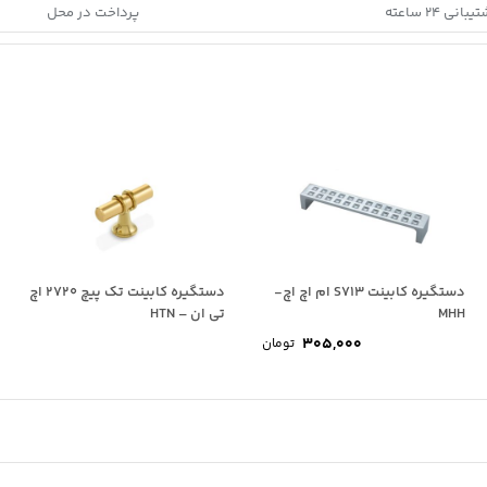
بانی ۲۴ ساعته
پرداخت در محل
دستگیره کابینت S713 ام اچ اچ-
دستگیره کابینت تک پیچ 2720 اچ
MHH
تی ان – HTN
305,000
تومان