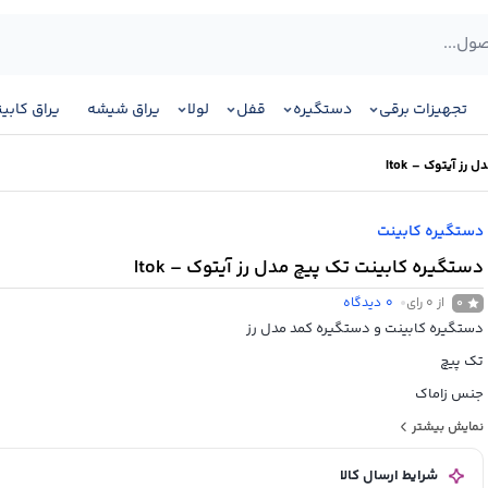
تجهیزات برقی
دستگیره
قفل
لولا
یراق شیشه
یراق کابی
ز آیتوک – Itok
دستگیره کابینت
دستگیره کابینت تک پیچ مدل رز آیتوک – Itok
از 0 رای
0
دیدگاه
0
دستگیره کابینت و دستگیره کمد مدل رز
تک پیچ
جنس زاماک
ساخت ایران
نمایش بیشتر
شرایط ارسال کالا