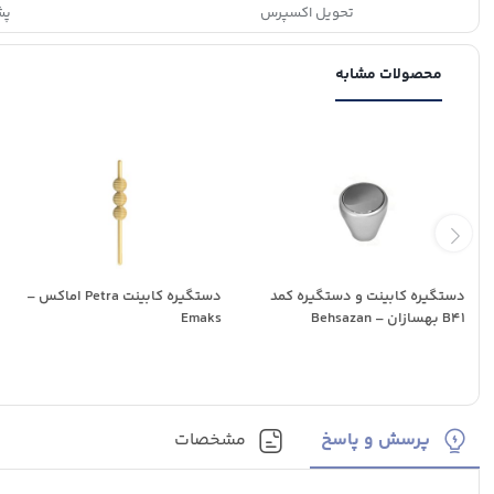
تحویل اکسپرس
پشتی
محصولات مشابه
دستگیره کابینت و دستگیره کمد
دستگیره کابینت Petra اماکس –
B41 بهسازان – Behsazan
Emaks
پرسش و پاسخ
مشخصات