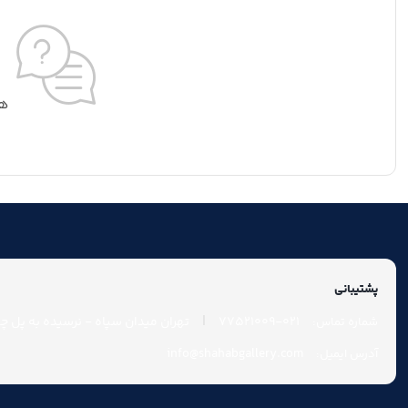
هی
پشتیبانی
|
021-77521009
تهران میدان سپاه - نرسیده به پل چوب
شماره تماس:
info@shahabgallery.com
آدرس ایمیل: