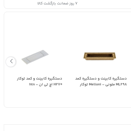
۷ روز ضمانت بازگشت کالا
دستگیره کابینت و دستگیره کمد
دستگیره کابینت و کمد توکار
ML298 ملونی – Melloni توکار
H270 اچ تی ان – htn