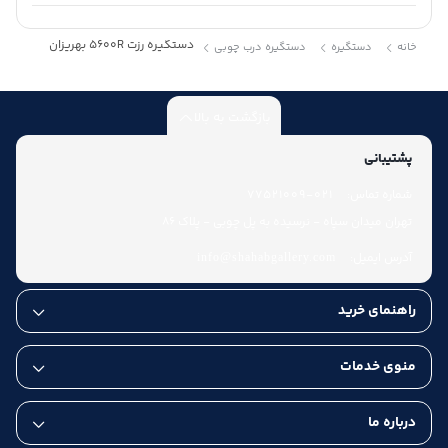
دستگیره رزت 5600R بهریزان
خانه
دستگیره
دستگیره درب چوبی
بازگشت به بالا
پشتیبانی
شماره تماس:
021-77521009
تهران میدان سپاه - نرسیده به پل چوبی - پلاک 86
آدرس ایمیل:
info@shahabgallery.com
راهنمای خرید
منوی خدمات
درباره ما