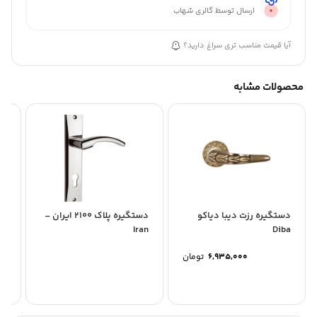
ارسال توسط گالری شهاب
آیا قیمت مناسب تری سراغ دارید؟
محصولات مشابه
دستگیره رزت دیبا دیاکو
دستگیره پلاک 2100 ایران –
دس
eh
Iran
Diba
6,935,000
تومان