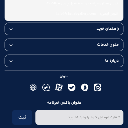
تهران میدان سپاه - نرسیده به پل چوبی - پلاک 86
آدرس ایمیل:
info@shahabgallery.com
راهنمای خرید
منوی خدمات
درباره ما
عنوان
عنوان باکس خبرنامه
ثبت