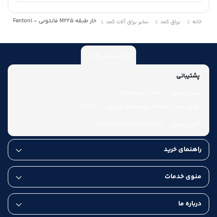
خار طبقه M225 فانتونی – Fantoni
خانه
یراق کمد
سایر یراق آلات کمد
بازگشت به بالا
پشتیبانی
شماره تماس:
021-77521009
تهران میدان سپاه - نرسیده به پل چوبی - پلاک 86
آدرس ایمیل:
info@shahabgallery.com
راهنمای خرید
منوی خدمات
درباره ما