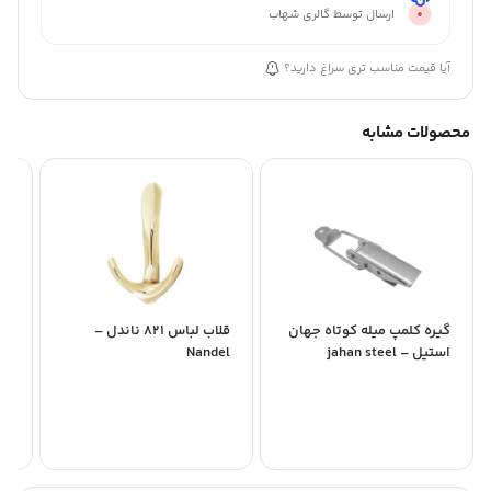
ارسال توسط گالری شهاب
آیا قیمت مناسب تری سراغ دارید؟
محصولات مشابه
گیره کلمپ میله کوتاه جهان
قلاب لباس 821 ناندل –
گونی
استیل – jahan steel
Nandel