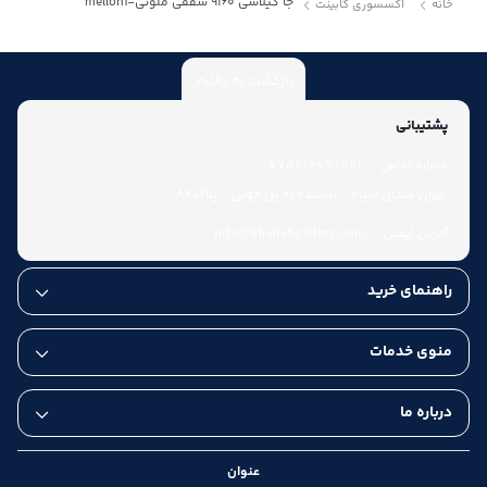
جا گیلاسی 9160 سقفی ملونی-melloni
خانه
اکسسوری کابینت
بازگشت به بالا
پشتیبانی
شماره تماس:
021-77521009
تهران میدان سپاه - نرسیده به پل چوبی - پلاک 86
آدرس ایمیل:
info@shahabgallery.com
راهنمای خرید
منوی خدمات
درباره ما
عنوان