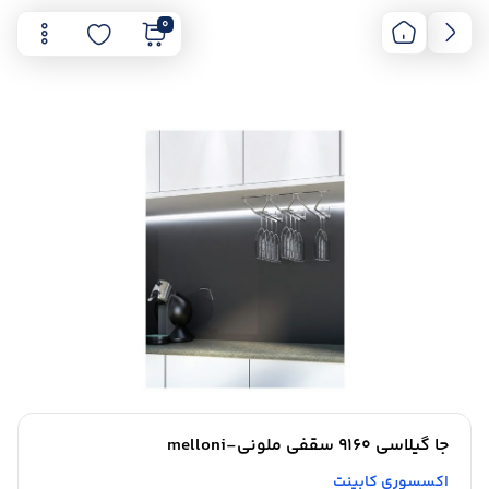
0
جا گیلاسی 9160 سقفی ملونی-melloni
اکسسوری کابینت