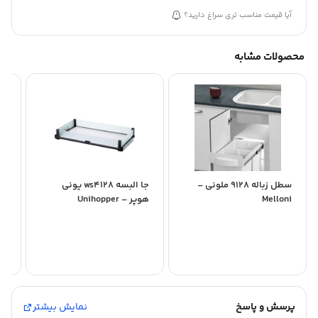
آیا قیمت مناسب تری سراغ دارید؟
محصولات مشابه
سطل زباله 9128 ملونی –
جا البسه ws4128 یونی
Melloni
هوپر – Unihopper
 Higold
پرسش و پاسخ
نمایش بیشتر