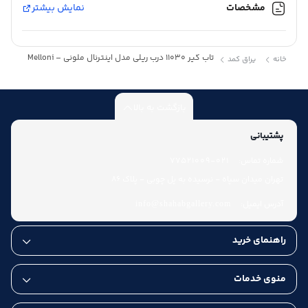
مشخصات
نمایش بیشتر
تاب گیر 11030 درب ریلی مدل اینترنال ملونی – Melloni
خانه
یراق کمد
بازگشت به بالا
پشتیبانی
شماره تماس:
021-77521009
تهران میدان سپاه - نرسیده به پل چوبی - پلاک 86
آدرس ایمیل:
info@shahabgallery.com
راهنمای خرید
منوی خدمات