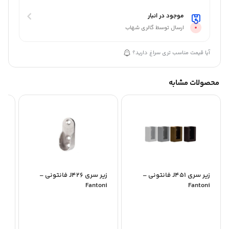
موجود در انبار
ارسال توسط گالری شهاب
آیا قیمت مناسب تری سراغ دارید؟
محصولات مشابه
زیر سری J451 فانتونی –
زیر سری J426 فانتونی –
Fantoni
Fantoni
بهس