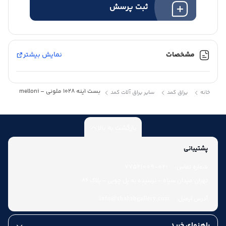
ثبت پرسش
مشخصات
نمایش بیشتر
بست آینه 1028 ملونی – melloni
خانه
یراق کمد
سایر یراق آلات کمد
بازگشت به بالا
پشتیبانی
شماره تماس:
021-77521009
تهران میدان سپاه - نرسیده به پل چوبی - پلاک 86
آدرس ایمیل:
info@shahabgallery.com
راهنمای خرید