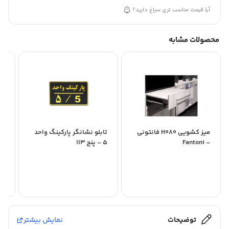
آیا قیمت مناسب تری سراغ دارید؟
محصولات مشابه
میز کشویی H080 فانتونی
تابلو نشانگر پارکینگ واحد
– Fantoni
5 – پنج 113
ni
توضیحات
نمایش بیشتر