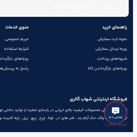
یراق کابینت
info@shahabgallery.com
آدرس ایمیل:
یراق کمد
راهنمای خرید
منوی خدمات
نحوه ثبت سفارش
حریم خصوصی
رویه ارسال سفارش
شرایط استفاده
شیوه‌های پرداخت
رویه‌های بازگرداند
رویه‌های بازگرداندن کالا
پاسخ به پرسش‌ها
فروشگاه اینترنتی شهاب گالری
توسعه و فروش محصولات کیفیت بالای ایرانی در راستای حمایت از تولید داخلی توا
تماس با ما
از قبیل شماره پلاک، جک آرام بند ، فنر های در ، لولا ، چرخ ، پیچ ، ریل ، پایه کابین
نمایش بیشتر