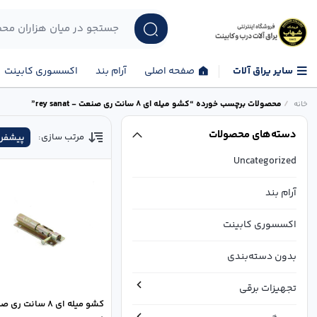
سایر یراق آلات
صفحه اصلی
آرام بند
اکسسوری کابینت
/
محصولات برچسب خورده “کشو میله ای 8 سانت ری صنعت - rey sanat”
خانه
دسته‌های محصولات
مرتب سازی:
پیشفر
Uncategorized
آرام بند
اکسسوری کابینت
بدون دسته‌بندی
تجهیزات برقی
کشو میله ای 8 سانت 