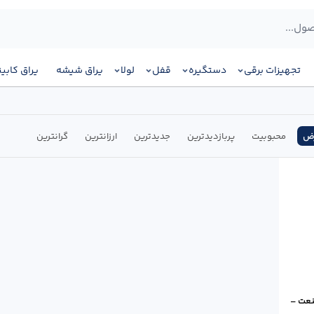
تجهیزات برقی
دستگیره
قفل
لولا
یراق شیشه
یراق کابی
ض
محبوبیت
پربازدیدترین
جدیدترین
ارزانترین
گرانترین
ری صنعت –