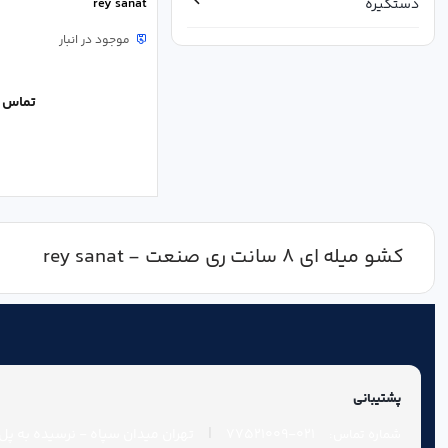
rey sanat
دستگیره
موجود در انبار
دسته بندی نشده
سایر یراق آلات
تماس ب
سایر یراق آلات کمد
سیلندر
قفل
کشو میله ای 8 سانت ری صنعت - rey sanat
لولا
یراق آنتیک
یراق در
پشتیبانی
یراق شیشه
|
021-77521009
تهران میدان سپاه - نرسیده به پل چ
شماره تماس: