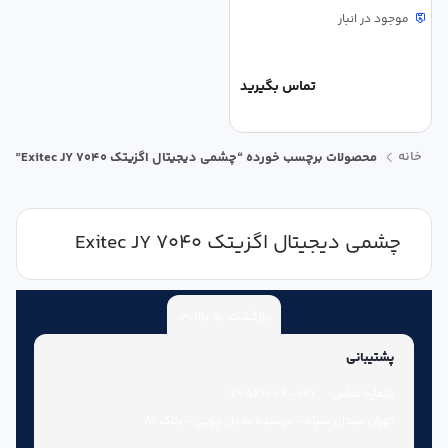
موجود در انبار
تماس بگیرید
خانه
محصولات برچسب خورده “چشمی دیجیتال اگزیتک Exitec JY 7040”
چشمی دیجیتال اگزیتک Exitec JY 7040
بازگشت به بالا
پشتیبانی
شماره تماس:
021-77521009
تهران میدان سپاه - نرسیده به پل چوبی - پلاک 86