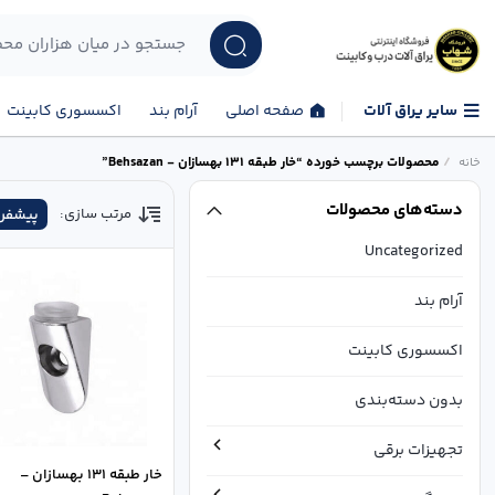
سایر یراق آلات
صفحه اصلی
آرام بند
اکسسوری کابینت
/
محصولات برچسب خورده “خار طبقه 131 بهسازان - Behsazan”
خانه
دسته‌های محصولات
مرتب سازی:
پیشفر
Uncategorized
آرام بند
اکسسوری کابینت
بدون دسته‌بندی
تجهیزات برقی
خار طبقه 131 بهسازان –