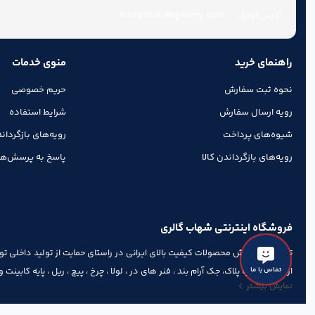
یراق کابینت
info@shahabgallery.com
آدرس ایمیل:
یراق کمد
راهنمای خرید
منوی خدمات
نحوه ثبت سفارش
حریم خصوصی
رویه ارسال سفارش
شرایط استفاده
شیوه‌های پرداخت
رویه‌های بازگرداند
رویه‌های بازگرداندن کالا
پاسخ به پرسش‌ها
فروشگاه اینترنتی شهاب گالری
توسعه و فروش محصولات کیفیت بالای ایرانی در راستای حمایت از تولید داخلی توا
تماس با ما
از قبیل شماره پلاک، جک آرام بند ، فنر های در ، لولا ، چرخ ، پیچ ، ریل ، پایه کابین
نمایش بیشتر