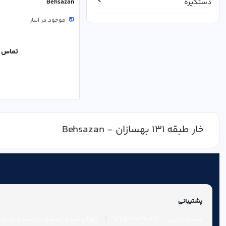
Behsazan
دستگیره
موجود در انبار
دسته بندی نشده
سایر یراق آلات
تماس ب
سایر یراق آلات کمد
سیلندر
قفل
خار طبقه 131 بهسازان - Behsazan
لولا
یراق آنتیک
یراق در
پشتیبانی
یراق شیشه
|
021-77521009
تهران میدان سپاه - نرسیده به پل چ
شماره تماس: