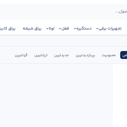
تجهیزات برقی
دستگیره
قفل
لولا
یراق شیشه
یراق کابی
ض
محبوبیت
پربازدیدترین
جدیدترین
ارزانترین
گرانترین