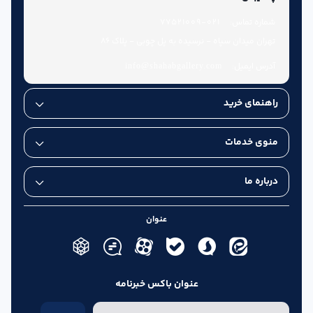
شماره تماس:
021-77521009
تهران میدان سپاه - نرسیده به پل چوبی - پلاک 86
آدرس ایمیل:
info@shahabgallery.com
راهنمای خرید
منوی خدمات
درباره ما
عنوان
عنوان باکس خبرنامه