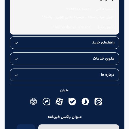
شماره تماس:
021-77521009
تهران میدان سپاه - نرسیده به پل چوبی - پلاک 86
آدرس ایمیل:
info@shahabgallery.com
راهنمای خرید
منوی خدمات
درباره ما
عنوان
عنوان باکس خبرنامه