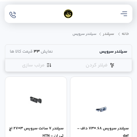
خانه
سیلندر
سیلندر سرویس
سیلندر سرویس
نمایش
33
قیمت کالا ها
فیلتر کردن
مرتب سازی
سيلندر سرويس 730.68 داف –
سیلندر 7 سانت سرویس 2703 اچ
daf
تی ان – HTN