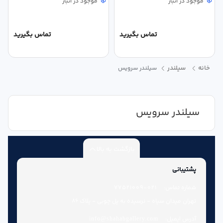
موجود در انبار
موجود در انبار
تماس بگیرید
تماس بگیرید
خانه
سیلندر
سیلندر سرویس
سیلندر سرویس
بازگشت به بالا
پشتیبانی
شماره تماس:
021-77521009
تهران میدان سپاه - نرسیده به پل چوبی - پلاک 86
آدرس ایمیل:
info@shahabgallery.com